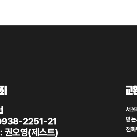
좌
교
협
서울
0938-2251-21
받는
전화
: 권오영(제스트)