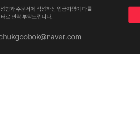
 성함과 주문서에 작성하신 입금자명이 다를
센터로 연락 부탁드립니다.
: chukgoobok@naver.com
회사소개
이용약관
개인정보처리방침
107동 802호
URL : chukgoobok.com
사업자등록번호 : 784-39
대표자명 : 권오영
전화 번호 : 02-2254-4422
E-mail: chukgoo
OPYRIGHT © 2015-2026 chukgoobok.com ALL RIGHTS RESERVE