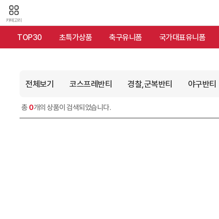
카테고리
TOP30
초특가상품
축구유니폼
국가대표유니폼
전체보기
코스프레반티
경찰,군복반티
야구반티
총
0
개의 상품이 검색되었습니다.