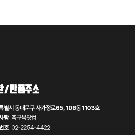
환/반품주소
특별시 동대문구 사가정로65, 106동 1103호
사람
축구복닷컴
번호
02-2254-4422