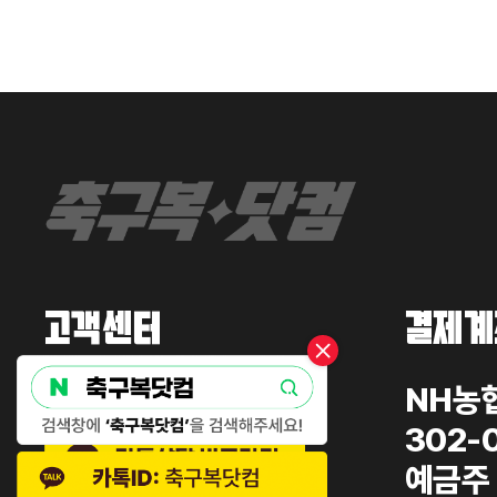
고객센터
결제계
02-2254-4422
NH농
302-
예금주 