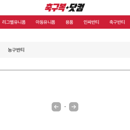
리그별유니폼
아동유니폼
용품
인싸반티
축구반티
농구반티
-