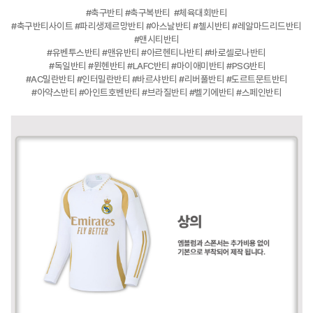
#축구반티 #축구복반티 #체육대회반티
#축구반티사이트 #파리생제르망반티 #아스날반티 #첼시반티 #레알마드리드반티
#맨시티반티
#유벤투스반티 #맨유반티 #아르헨티나반티 #바로셀로나반티
#독일반티 #뮌헨반티 #LAFC반티 #마이애미반티 #PSG반티
#AC밀란반티 #인터밀란반티 #바르샤반티 #리버풀반티 #도르트문트반티
#아약스반티 #아인트호벤반티 #브라질반티 #벨기에반티 #스페인반티