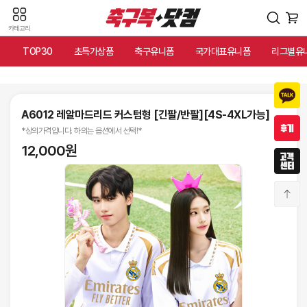
카테고리
TOP30
초특가상품
축구유니폼
국가대표유니폼
리그별유
A6012 레알마드리드 커스텀형 [긴팔/반팔][4S-4XL가능]
*상의가격입니다. 하의는 옵션에서 선택!*
12,000원