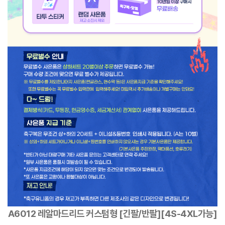
A6012 레알마드리드 커스텀형 [긴팔/반팔][4S-4XL가능]