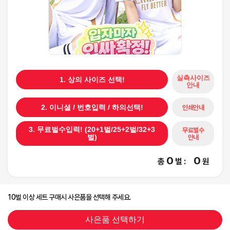
실측사이즈
1. 상의 사이즈 선택!
안내
인쇄안내
2. 이니셜 / 번호입력 / 하의선택!
3. 무료벌수입력! (20+1벌/25+2벌/32+3
무료벌수
안내
벌)
0
0
총
벌
:
원
10벌 이상 세트 구매시 사은품을 선택해 주세요.
사은품 선택하기