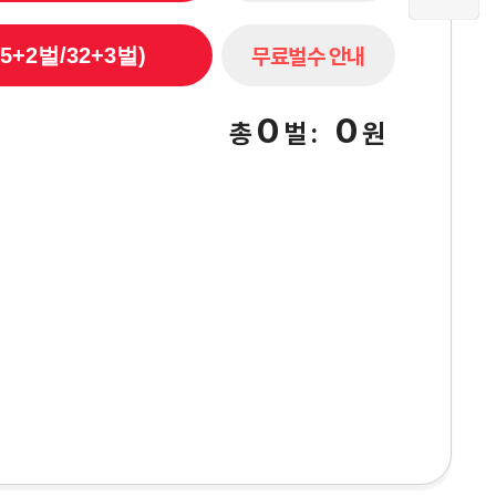
무료벌수 안내
5+2벌/32+3벌)
0
0
총
벌
:
원