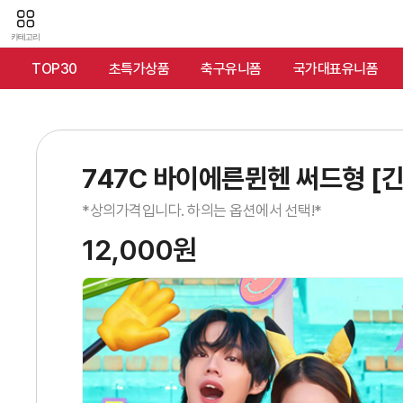
카테고리
TOP30
초특가상품
축구유니폼
국가대표유니폼
747C 바이에른뮌헨 써드형 [긴
*상의가격입니다. 하의는 옵션에서 선택!*
12,000원