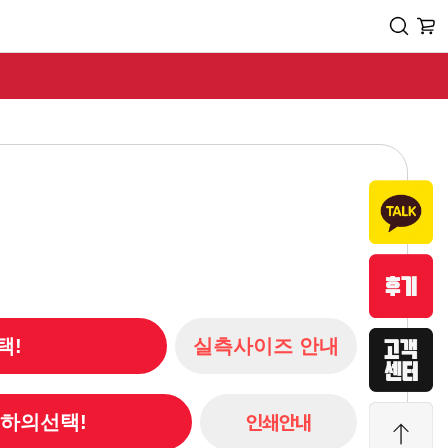
택!
실측사이즈 안내
인쇄안내
/ 하의선택!