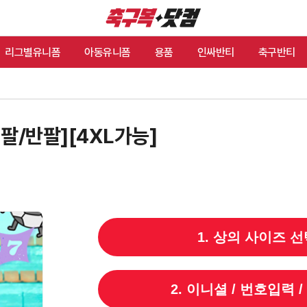
리그별유니폼
아동유니폼
용품
인싸반티
축구반티
팔/반팔][4XL가능]
1. 상의 사이즈 선
2. 이니셜 / 번호입력 