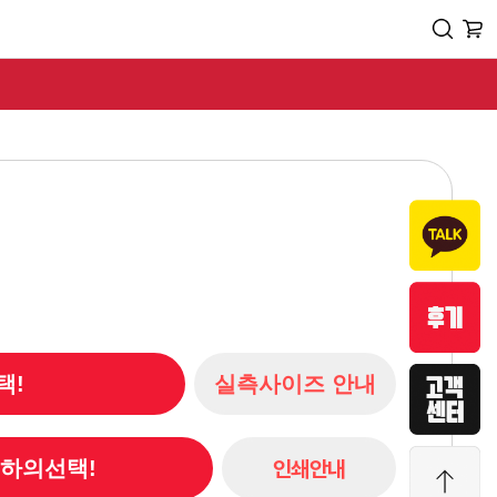
택!
실측사이즈 안내
인쇄안내
/ 하의선택!