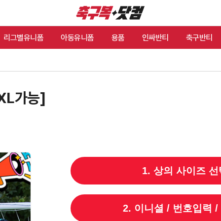
리그별유니폼
아동유니폼
용품
인싸반티
축구반티
XL가능]
1. 상의 사이즈 선
2. 이니셜 / 번호입력 