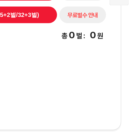
무료벌수 안내
5+2벌/32+3벌)
0
0
총
벌
:
원