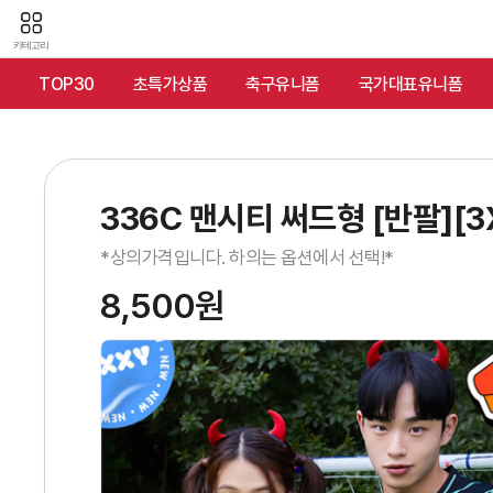
카테고리
TOP30
초특가상품
축구유니폼
국가대표유니폼
336C 맨시티 써드형 [반팔][3
*상의가격입니다. 하의는 옵션에서 선택!*
8,500원