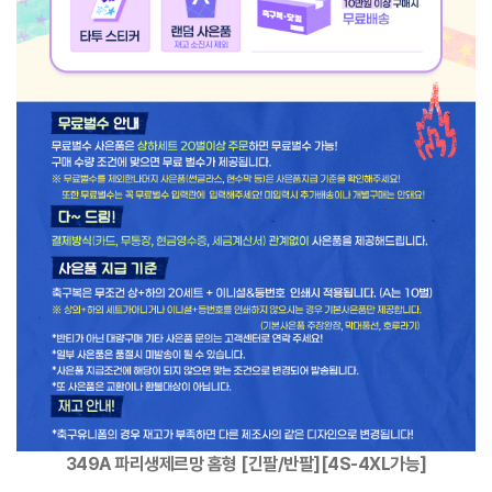
349A 파리생제르망 홈형 [긴팔/반팔][4S-4XL가능]