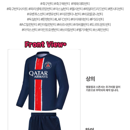
#축구반티 #축구복반티 #체육대회반티
#축구반티사이트 #파리생제르망반티 #아스날반티 #첼시반티 #레알마드리드반티 #맨시티반티
#유벤투스반티 #맨유반티 #아르헨티나반티 #바로셀로나반티
#독일반티 #뮌헨반티 #LAFC반티 #마이애미반티 #PSG반티
#AC밀란반티 #인터밀란반티 #바르샤반티 #리버풀반티 #도르트문트반티
#아약스반티 #아인트호벤반티 #브라질반티 #벨기에반티 #스페인반티