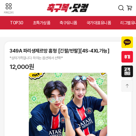
카테고리
TOP30
초특가상품
축구유니폼
국가대표유니폼
리그별유
349A 파리생제르망 홈형 [긴팔/반팔][4S-4XL가능]
*상의가격입니다. 하의는 옵션에서 선택!*
12,000원