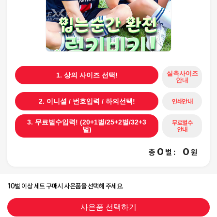
실측사이즈
1. 상의 사이즈 선택!
안내
인쇄안내
2. 이니셜 / 번호입력 / 하의선택!
3. 무료벌수입력! (20+1벌/25+2벌/32+3
무료벌수
안내
벌)
0
0
총
벌
:
원
10벌 이상 세트 구매시 사은품을 선택해 주세요.
사은품 선택하기