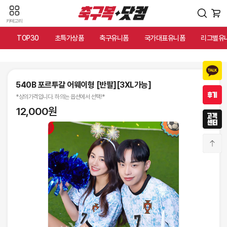
카테고리
TOP30
초특가상품
축구유니폼
국가대표유니폼
리그별유
540B 포르투갈 어웨이형 [반팔][3XL가능]
*상의가격입니다. 하의는 옵션에서 선택!*
12,000원