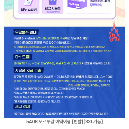
540B 포르투갈 어웨이형 [반팔][3XL가능]