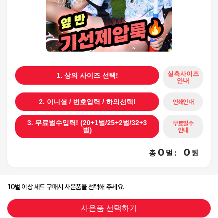
실측사이즈
1. 상의 사이즈 선택!
안내
인쇄안내
2. 이니셜 / 번호입력 / 하의선택!
3. 무료벌수입력! (20+1벌/25+2벌/32+3
무료벌수
안내
벌)
0
0
총
벌
:
원
10벌 이상 세트 구매시 사은품을 선택해 주세요.
사은품 선택하기