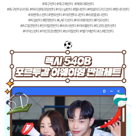
#축구반티 #축구복반티 #체육대회반티
#축구반티사이트 #파리생제르망반티 #아스날반티 #첼시반티 #레알마드리드반티 #맨시티반티
#유벤투스반티 #맨유반티 #아르헨티나반티 #바로셀로나반티
#독일반티 #뮌헨반티 #LAFC반티 #마이애미반티 #PSG반티
#AC밀란반티 #인터밀란반티 #바르샤반티 #리버풀반티 #도르트문트반티
#아약스반티 #아인트호벤반티 #브라질반티 #벨기에반티 #스페인반티