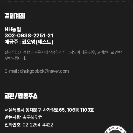
결제계좌
NH농협
302-0938-2251-21
예금주 : 권오영(제스트)
실제 입금자 성함과 주문서에 작성하신 입금자명이 다를 경우, 고객센터로 연락
부탁드립니다.
E-mail : chukgoobok@naver.com
교환/반품주소
서울특별시 동대문구 사가정로65, 106동 1103호
받는사람
축구복닷컴
전화번호
02-2254-4422