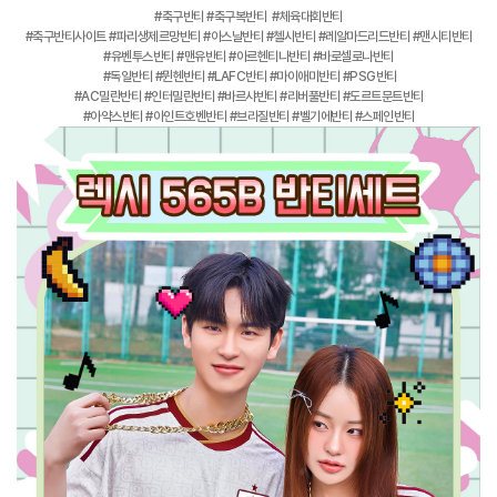
#축구반티 #축구복반티 #체육대회반티
#축구반티사이트 #파리생제르망반티 #아스날반티 #첼시반티 #레알마드리드반티 #맨시티반티
#유벤투스반티 #맨유반티 #아르헨티나반티 #바로셀로나반티
#독일반티 #뮌헨반티 #LAFC반티 #마이애미반티 #PSG반티
#AC밀란반티 #인터밀란반티 #바르샤반티 #리버풀반티 #도르트문트반티
#아약스반티 #아인트호벤반티 #브라질반티 #벨기에반티 #스페인반티