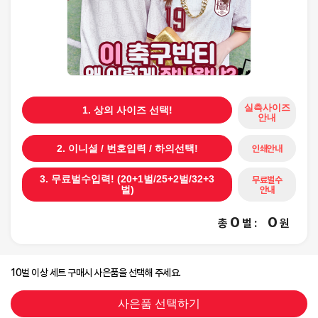
실측사이즈
1. 상의 사이즈 선택!
안내
인쇄안내
2. 이니셜 / 번호입력 / 하의선택!
3. 무료벌수입력! (20+1벌/25+2벌/32+3
무료벌수
안내
벌)
0
0
총
벌
:
원
10벌 이상 세트 구매시 사은품을 선택해 주세요.
사은품 선택하기