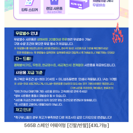
565B 스페인 어웨이형 [긴팔/반팔][4XL가능]