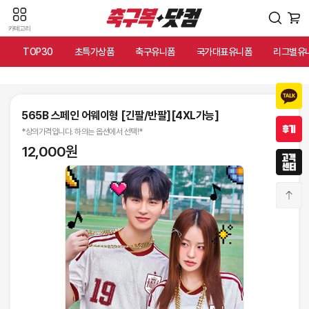
카테고리
TOP30
초특가상품
축구유니폼
국가대표유니폼
리그별유
565B 스페인 어웨이형 [긴팔/반팔][4XL가능]
*상의가격입니다. 하의는 옵션에서 선택!*
12,000원