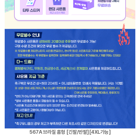
567A 브라질 홈형 [긴팔/반팔][4XL가능]