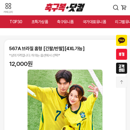
카테고리
TOP30
초특가상품
축구유니폼
국가대표유니폼
리그별유
567A 브라질 홈형 [긴팔/반팔][4XL가능]
*상의가격입니다. 하의는 옵션에서 선택!*
12,000원