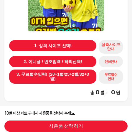
실측사이즈
1. 상의 사이즈 선택!
안내
인쇄안내
2. 이니셜 / 번호입력 / 하의선택!
3. 무료벌수입력! (20+1벌/25+2벌/32+3
무료벌수
안내
벌)
0
0
총
벌
:
원
10벌 이상 세트 구매시 사은품을 선택해 주세요.
사은품 선택하기