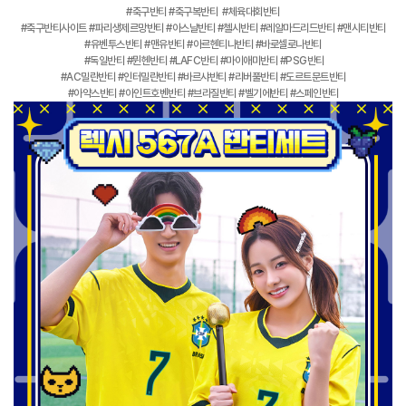
#축구반티 #축구복반티 #체육대회반티
#축구반티사이트 #파리생제르망반티 #아스날반티 #첼시반티 #레알마드리드반티 #맨시티반티
#유벤투스반티 #맨유반티 #아르헨티나반티 #바로셀로나반티
#독일반티 #뮌헨반티 #LAFC반티 #마이애미반티 #PSG반티
#AC밀란반티 #인터밀란반티 #바르샤반티 #리버풀반티 #도르트문트반티
#아약스반티 #아인트호벤반티 #브라질반티 #벨기에반티 #스페인반티