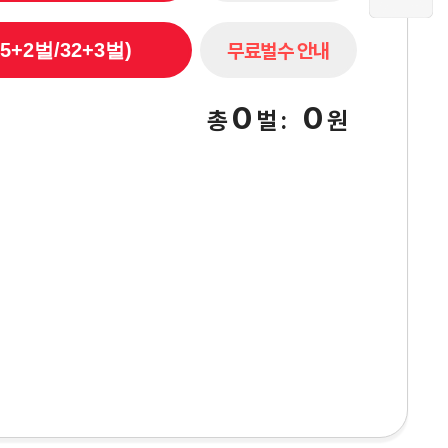
무료벌수 안내
5+2벌/32+3벌)
0
0
총
벌
:
원