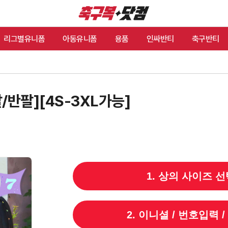
리그별유니폼
아동유니폼
용품
인싸반티
축구반티
/반팔][4S-3XL가능]
1. 상의 사이즈 선
2. 이니셜 / 번호입력 