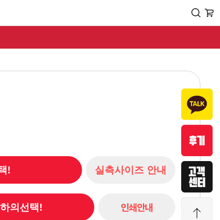
택!
실측사이즈 안내
인쇄안내
/ 하의선택!