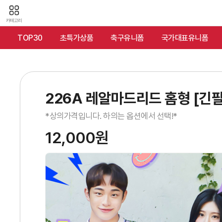
카테고리
TOP30
초특가상품
축구유니폼
국가대표유니폼
226A 레알마드리드 홈형 [긴팔
*상의가격입니다. 하의는 옵션에서 선택!*
12,000원